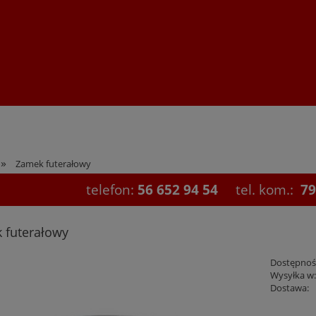
»
Zamek futerałowy
telefon:
56 652 94 54
tel. kom.:
79
 futerałowy
Dostępnoś
Wysyłka w
Dostawa: