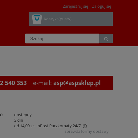
Zarejestruj się
Zaloguj się
Koszyk:
(pusty)
2 540 353
e-mail:
asp@aspsklep.pl
ć:
dostępny
:
3 dni
od 14,00 zł
- InPost Paczkomaty 24/7
sprawdź formy dostawy