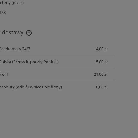
rebrny (nikiel)
.128
y dostawy
Paczkomaty 24/7
14,00 zł
Cena nie zawiera ewentualnych kosztów
płatności
Polska
(Przesyłki poczty Polskiej)
15,00 zł
ier I
21,00 zł
osobisty
(odbiór w siedzibie firmy)
0,00 zł