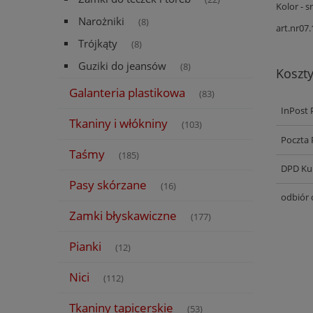
Kolor - s
Narożniki
(8)
art.nr07
Trójkąty
(8)
Guziki do jeansów
(8)
Koszt
Galanteria plastikowa
(83)
InPost 
Tkaniny i włókniny
(103)
Poczta 
Taśmy
(185)
DPD Kur
Pasy skórzane
(16)
odbiór 
Zamki błyskawiczne
(177)
Pianki
(12)
Nici
(112)
Tkaniny tapicerskie
(53)