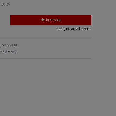
Cena nie zawiera ewentualnych kosztów
,00 zł
płatności
do koszyka
.
dodaj do przechowalni
j o produkt
 znajomemu