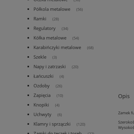
Półkola metalowe
(56)
Ramki
(28)
Regulatory
(34)
Kółka metalowe
(54)
Karabińczyki metalowe
(68)
Szekle
(3)
Napy i zatrzaski
(20)
Łańcuszki
(4)
Ozdoby
(26)
Zapięcia
Opis
(10)
Knopiki
(4)
Zamek fu
Uchwyty
(6)
Szeroko
Klamry i sprzączki
(120)
Wysokoś
Zamki do teczek i toreb
(22)