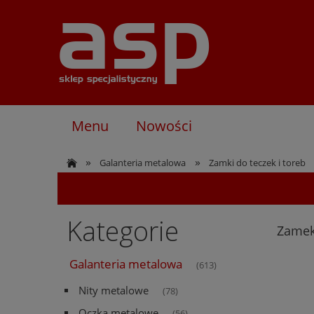
Menu
Nowości
»
»
Galanteria metalowa
Zamki do teczek i toreb
Kategorie
Zamek
Galanteria metalowa
(613)
Nity metalowe
(78)
Oczka metalowe
(56)