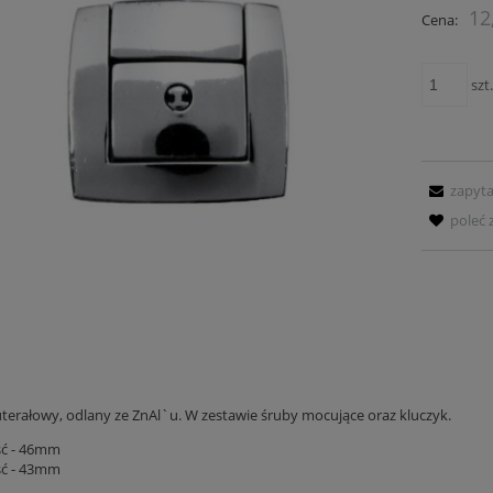
12
Cena:
szt
zapyta
poleć
terałowy, odlany ze ZnAl`u. W zestawie śruby mocujące oraz kluczyk.
ść - 46mm
ć - 43mm