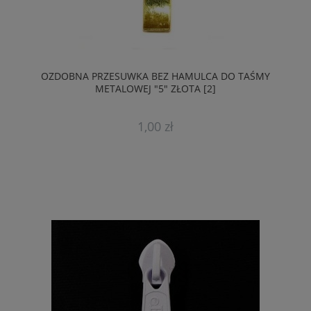
OZDOBNA PRZESUWKA BEZ HAMULCA DO TAŚMY
METALOWEJ "5" ZŁOTA [2]
1,00 zł