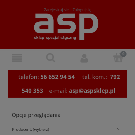
Zarejestruj się
Zaloguj się
telefon:
56 652 94 54
tel. kom.:
792
540 353
e-mail:
asp@aspsklep.pl
Opcje przeglądania
Producent: (wybierz)