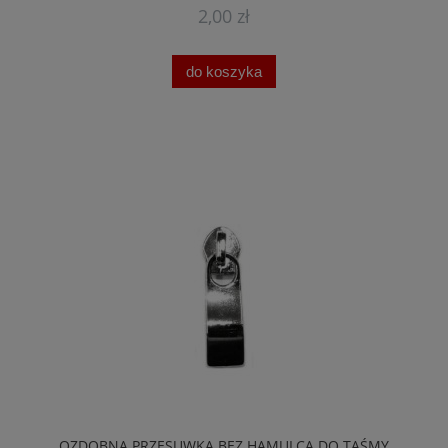
2,00 zł
do koszyka
OZDOBNA PRZESUWKA BEZ HAMULCA DO TAŚMY