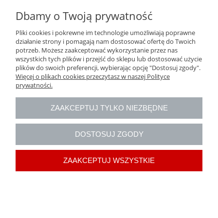
Dbamy o Twoją prywatność
Pliki cookies i pokrewne im technologie umożliwiają poprawne
działanie strony i pomagają nam dostosować ofertę do Twoich
potrzeb. Możesz zaakceptować wykorzystanie przez nas
PRZESUWKA BEZ HAMULCA DO TAŚMY "5"
wszystkich tych plików i przejść do sklepu lub dostosować użycie
CZARNA DWUSTRONNY
plików do swoich preferencji, wybierając opcję "Dostosuj zgody".
Więcej o plikach cookies przeczytasz w naszej Polityce
prywatności.
0,50 zł
ZAAKCEPTUJ TYLKO NIEZBĘDNE
do koszyka
DOSTOSUJ ZGODY
ZAAKCEPTUJ WSZYSTKIE