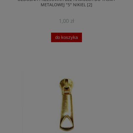
METALOWEJ "5" NIKIEL [2]
1,00 zł
do koszyka