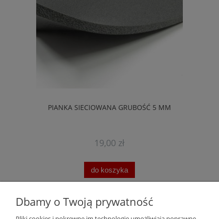
PIANKA SIECIOWANA GRUBOŚĆ 5 MM
19,00 zł
do koszyka
Dbamy o Twoją prywatność
Pomoc
Pliki cookies i pokrewne im technologie umożliwiają poprawne