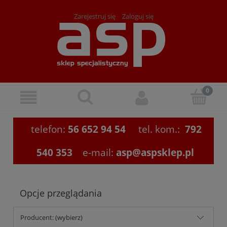
Zarejestruj się
Zaloguj się
telefon:
56 652 94 54
tel. kom.:
792
540 353
e-mail:
asp@aspsklep.pl
Opcje przeglądania
Producent: (wybierz)