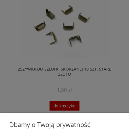
ZSZYWKA DO SZLUFKI SKÓRZANEJ 10 SZT. STARE
ZŁOTO
1,50 zł
do koszyka
Dbamy o Twoją prywatność