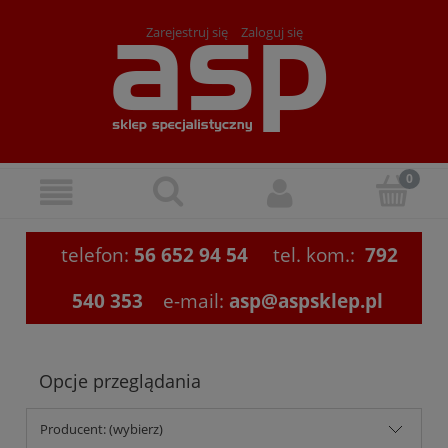
Zarejestruj się
Zaloguj się
telefon:
56 652 94 54
tel. kom.:
792
540 353
e-mail:
asp@aspsklep.pl
Opcje przeglądania
Producent: (wybierz)