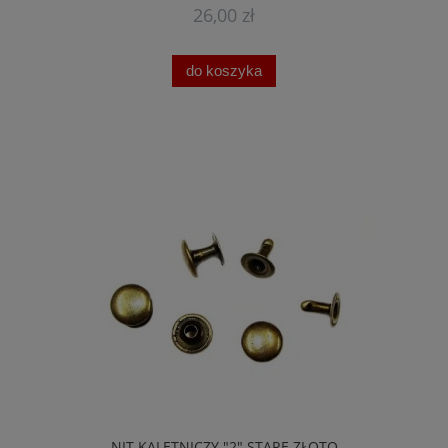
26,00 zł
do koszyka
NIT KALETNICZY "2" STARE ZŁOTO