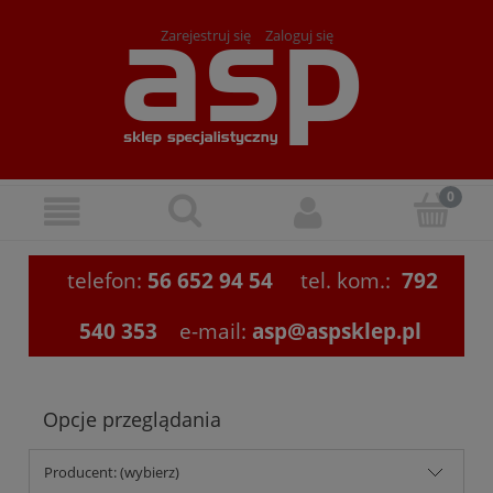
Zarejestruj się
Zaloguj się
telefon:
56 652 94 54
tel. kom.:
792
540 353
e-mail:
asp@aspsklep.pl
Opcje przeglądania
Producent: (wybierz)