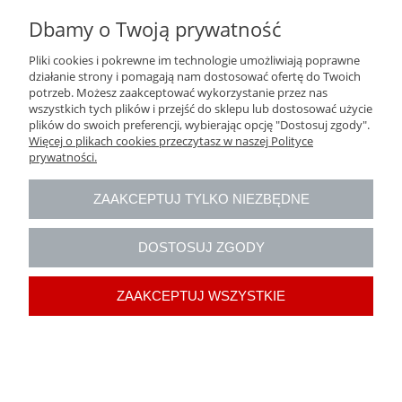
Dbamy o Twoją prywatność
Pliki cookies i pokrewne im technologie umożliwiają poprawne
działanie strony i pomagają nam dostosować ofertę do Twoich
potrzeb. Możesz zaakceptować wykorzystanie przez nas
wszystkich tych plików i przejść do sklepu lub dostosować użycie
plików do swoich preferencji, wybierając opcję "Dostosuj zgody".
Więcej o plikach cookies przeczytasz w naszej Polityce
prywatności.
ZAAKCEPTUJ TYLKO NIEZBĘDNE
NIT KALETNICZY "3" ZŁOTY
DOSTOSUJ ZGODY
11,00 zł
ZAAKCEPTUJ WSZYSTKIE
do koszyka