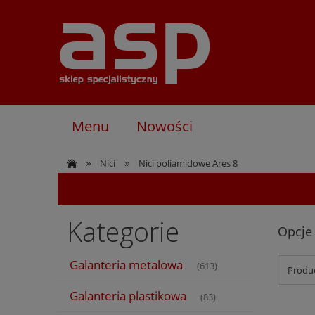
Menu
Nowości
»
»
Nici
Nici poliamidowe Ares 8
Kategorie
Opcje
Galanteria metalowa
(613)
Produc
Galanteria plastikowa
(83)