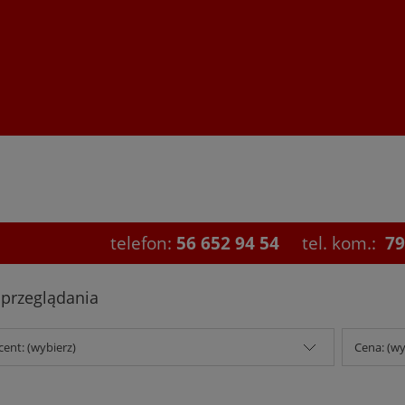
telefon:
56 652 94 54
tel. kom.:
79
 przeglądania
ent: (wybierz)
Cena: (wy