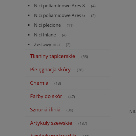
Nici poliamidowe Ares 8
(4)
Nici poliamidowe Ares 6
(2)
Nici plecione
(11)
Nici lniane
(4)
Zestawy nici
(2)
Tkaniny tapicerskie
(53)
Pielęgnacja skóry
(28)
Chemia
(13)
Farby do skór
(47)
Sznurki i linki
(36)
NI
Artykuły szewskie
(137)