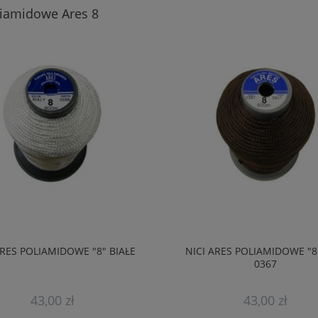
liamidowe Ares 8
ARES POLIAMIDOWE "8" BIAŁE
NICI ARES POLIAMIDOWE "8
0367
43,00 zł
43,00 zł