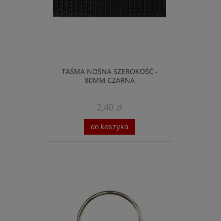
TAŚMA NOŚNA SZEROKOŚĆ -
80MM CZARNA
2,40 zł
do koszyka