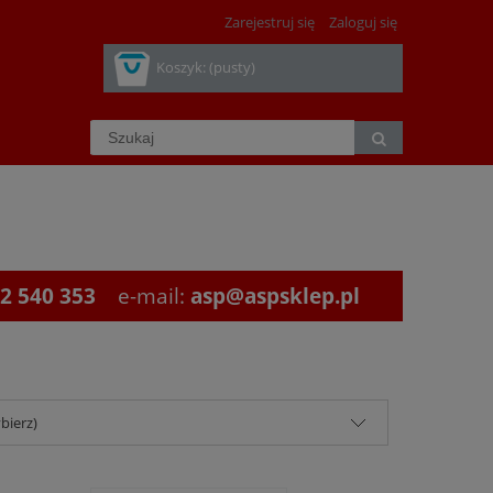
Zarejestruj się
Zaloguj się
Koszyk:
(pusty)
2 540 353
e-mail:
asp@aspsklep.pl
bierz)