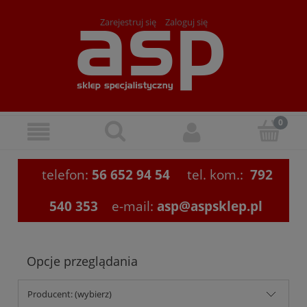
Zarejestruj się
Zaloguj się
telefon:
56 652 94 54
tel. kom.:
792
540 353
e-mail:
asp@aspsklep.pl
Opcje przeglądania
Producent: (wybierz)