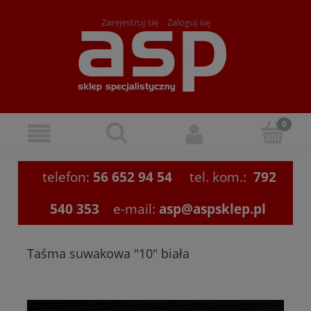
Zarejestruj się
Zaloguj się
telefon:
56 652 94 54
tel. kom.:
792
540 353
e-mail:
asp@aspsklep.pl
Taśma suwakowa "10" biała