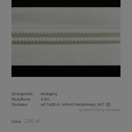
Dostępność:
dostępny
Wysyłka w:
3 dni
Dostawa:
od 14,00 zł
- InPost Paczkomaty 24/7
sprawdź formy dostawy
Cena nie zawiera ewentualnych kosztów płatności
2,00 zł
Cena: