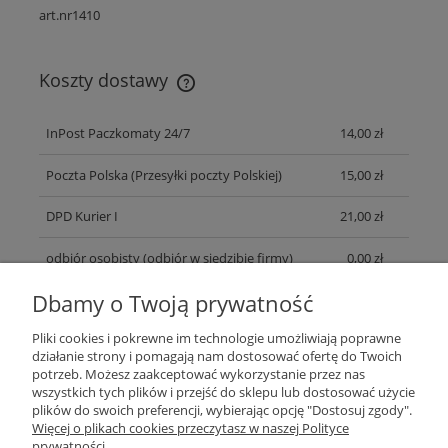
art.nr1410
Koszty dostawy
Cena nie zawiera ewentualnych kosztów płatności
InPost Paczkomaty 24/7
14,00 zł
Poczta Polska
(Przesyłki poczty Polskiej)
15,00 zł
DPD Kurier I
21,00 zł
odbiór osobisty
(odbiór w siedzibie firmy)
0,00 zł
Dbamy o Twoją prywatność
Pomoc
Pliki cookies i pokrewne im technologie umożliwiają poprawne
działanie strony i pomagają nam dostosować ofertę do Twoich
potrzeb. Możesz zaakceptować wykorzystanie przez nas
Moje konto
wszystkich tych plików i przejść do sklepu lub dostosować użycie
plików do swoich preferencji, wybierając opcję "Dostosuj zgody".
Więcej o plikach cookies przeczytasz w naszej Polityce
Płatności i dostawa
prywatności.