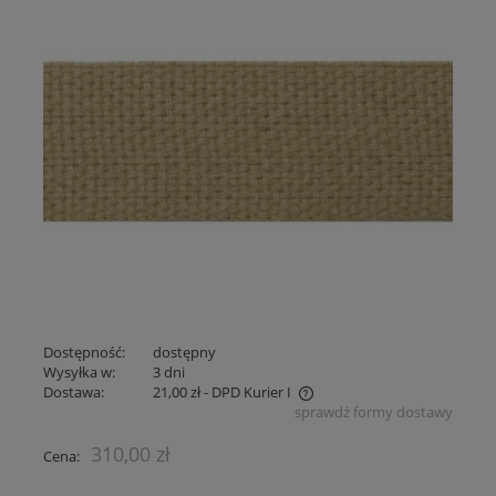
Dostępność:
dostępny
Wysyłka w:
3 dni
Dostawa:
21,00 zł
- DPD Kurier I
sprawdź formy dostawy
Cena nie zawiera ewentualnych kosztów płatności
310,00 zł
Cena: