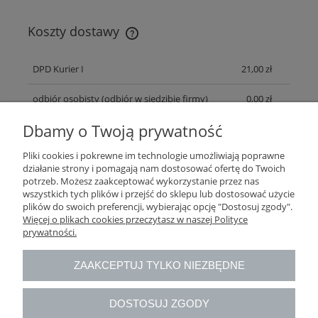
Koszty dostawy
Cena nie zawiera ewentualnych kosztów płatności
DPD Kurier I
21,00 zł
odbiór osobisty
(odbiór w siedzibie firmy)
0,00 zł
Dbamy o Twoją prywatność
Pomoc
Pliki cookies i pokrewne im technologie umożliwiają poprawne
działanie strony i pomagają nam dostosować ofertę do Twoich
potrzeb. Możesz zaakceptować wykorzystanie przez nas
Moje konto
wszystkich tych plików i przejść do sklepu lub dostosować użycie
plików do swoich preferencji, wybierając opcję "Dostosuj zgody".
Więcej o plikach cookies przeczytasz w naszej Polityce
Płatności i dostawa
prywatności.
Informacje
ZAAKCEPTUJ TYLKO NIEZBĘDNE
O nas
DOSTOSUJ ZGODY