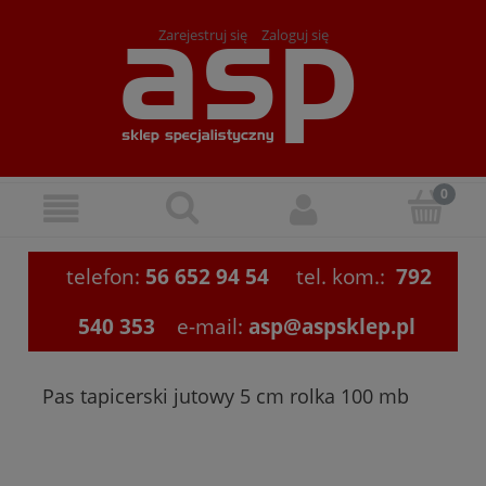
Zarejestruj się
Zaloguj się
telefon:
56 652 94 54
tel. kom.:
792
540 353
e-mail:
asp@aspsklep.pl
Pas tapicerski jutowy 5 cm rolka 100 mb