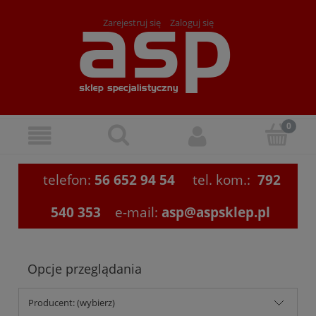
Zarejestruj się
Zaloguj się
telefon:
56 652 94 54
tel. kom.:
792
540 353
e-mail:
asp@aspsklep.pl
Opcje przeglądania
Producent: (wybierz)