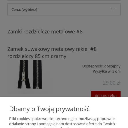
Cena: (wybierz)
Zamki rozdzielcze metalowe #8
Zamek suwakowy metalowy nikiel #8
rozdzielczy 85 cm czarny
Dostępność:
dostępny
Wysyłka w:
3 dni
29,00 zł
do koszyka
Dbamy o Twoją prywatność
Pomoc
Pliki cookies i pokrewne im technologie umożliwiają poprawne
działanie strony i pomagają nam dostosować ofertę do Twoich