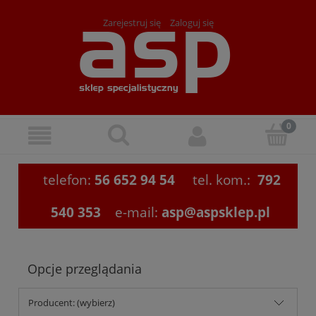
Zarejestruj się
Zaloguj się
telefon:
56 652 94 54
tel. kom.:
792
540 353
e-mail:
asp@aspsklep.pl
Opcje przeglądania
Producent: (wybierz)