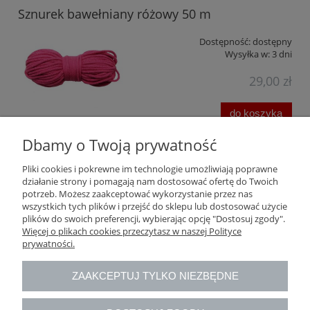
Sznurek bawełniany różowy 50 m
Dostępność:
dostępny
Wysyłka w:
3 dni
29,00 zł
do koszyka
Dbamy o Twoją prywatność
Pomoc
Pliki cookies i pokrewne im technologie umożliwiają poprawne
działanie strony i pomagają nam dostosować ofertę do Twoich
potrzeb. Możesz zaakceptować wykorzystanie przez nas
Moje konto
wszystkich tych plików i przejść do sklepu lub dostosować użycie
plików do swoich preferencji, wybierając opcję "Dostosuj zgody".
Więcej o plikach cookies przeczytasz w naszej Polityce
Płatności i dostawa
prywatności.
Informacje
ZAAKCEPTUJ TYLKO NIEZBĘDNE
O nas